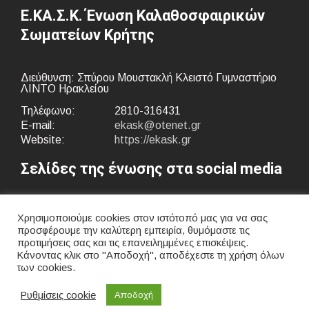
Ε.ΚΑ.Σ.Κ. Ένωση Καλαθοσφαιρικών
Σωματείων Κρήτης
Διεύθυνση: Σπύρου Μουστακλή Κλειστό Γυμναστήριο
ΛΙΝΤΟ Ηρακλείου
Τηλέφωνο:
2810-316431
E-mail:
ekask@otenet.gr
Website:
https://ekask.gr
Σελίδες της ένωσης στα social media
Χρησιμοποιούμε cookies στον ιστότοπό μας για να σας
προσφέρουμε την καλύτερη εμπειρία, θυμόμαστε τις
προτιμήσεις σας και τις επανειλημμένες επισκέψεις.
Κάνοντας κλικ στο "Αποδοχή", αποδέχεστε τη χρήση όλων
των cookies.
Ρυθμίσεις cookie
Αποδοχή
© 2021 ekask.gr All Rights Reserved