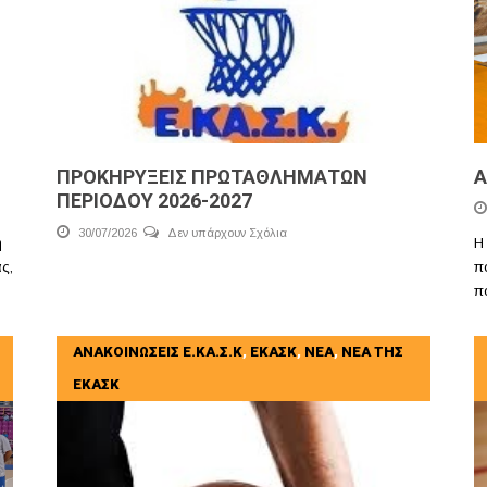
ΠΡΟΚΗΡΥΞΕΙΣ ΠΡΩΤΑΘΛΗΜΑΤΩΝ
Α
ΠΕΡΙΟΔΟΥ 2026-2027
30/07/2026
Δεν υπάρχουν Σχόλια
η
Η
ς,
π
π
ΑΝΑΚΟΙΝΩΣΕΙΣ Ε.ΚΑ.Σ.Κ
,
ΕΚΑΣΚ
,
ΝΕΑ
,
ΝΕΑ ΤΗΣ
ΕΚΑΣΚ