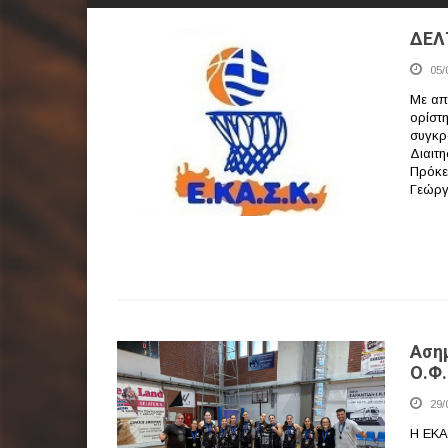
ΔΕΛ
05/
Με απ
ορίστ
συγκρ
Διαιτη
Πρόκει
Γεώργ
Ασημ
Ο.Φ.
29/
Η ΕΚΑ