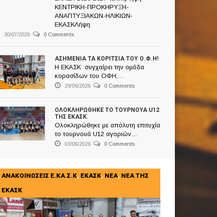
ΚΕΝΤΡΙΚΗ-ΠΡΟΚΗΡΥΞΗ-
ΑΝΑΠΤΥΞΙΑΚΩΝ-ΗΛΙΚΙΩΝ-
ΕΚΑΣΚΛήψη
30/07/2026
0 Comments
ΑΣΗΜΈΝΙΑ ΤΑ ΚΟΡΊΤΣΙΑ ΤΟΥ Ο.Φ.Η
ΑΣΗΜΈΝΙΑ ΤΑ ΚΟΡΊΤΣΙΑ ΤΟΥ Ο.Φ.Η!
Η ΕΚΑΣΚ συγχαίρει την ομάδα
κορασίδων του ΟΦΗ,…
29/06/2026
0 Comments
ΟΛΟΚΛΗΡΏΘΗΚΕ ΤΟ TΟΥΡΝΟΥΆ U12
ΤΗΣ ΕΚΑΣΚ.
Ολοκληρώθηκε με απόλυτη επιτυχία
το τουρνουά U12 αγοριών…
03/06/2026
0 Comments
ΑΝΑΚΟΙΝΩΣΕΙΣ Ε.ΚΑ.Σ.Κ
,
ΕΚΑΣΚ
,
ΝΕΑ
,
ΝΕΑ ΤΗΣ
ΕΚΑΣΚ