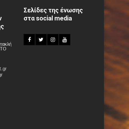
Σελίδες της ένωσης
ν
στα social media
ης
τακλή
ΝΤΟ
.gr
gr