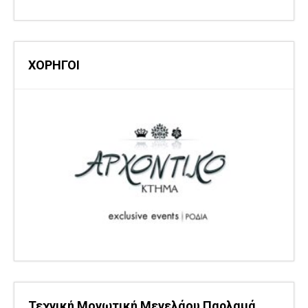
ΧΟΡΗΓΟΙ
Τεχνική Μονωτική Μενελάου Παρλαμά