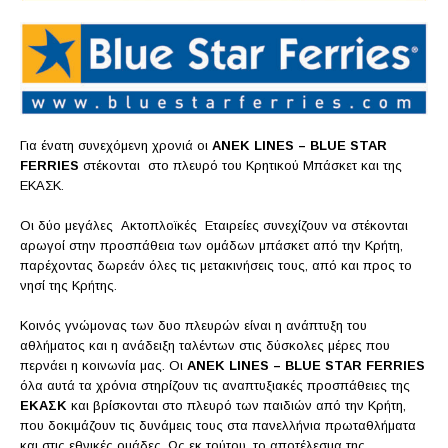
Για ένατη συνεχόμενη χρονιά οι
A
N
E
K
LINES – BLUE STAR
FERRIES
στέκονται στο πλευρό του Κρητικού Μπάσκετ και της
ΕΚΑΣΚ.
Οι δύο μεγάλες Ακτοπλοϊκές Εταιρείες συνεχίζουν να στέκονται
αρωγοί στην προσπάθεια των ομάδων μπάσκετ από την Κρήτη,
παρέχοντας δωρεάν όλες τις μετακινήσεις τους, από και προς το
νησί της Κρήτης.
Κοινός γνώμονας των δυο πλευρών είναι η ανάπτυξη του
αθλήματος και η ανάδειξη ταλέντων στις δύσκολες μέρες που
περνάει η κοινωνία μας. Οι
A
N
E
K
LINES – BLUE STAR FERRIES
όλα αυτά τα χρόνια στηρίζουν τις αναπτυξιακές προσπάθειες της
ΕΚΑΣΚ
και βρίσκονται στο πλευρό των παιδιών από την Κρήτη,
που δοκιμάζουν τις δυνάμεις τους στα πανελλήνια πρωταθλήματα
και στις εθνικές ομάδες. Ως εκ τούτου, το αποτέλεσμα της