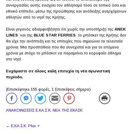
συνεργασίας αυτής ενισχύει τον αθλητισμό τόσο σε τοπικό όσο και
εθνικό επίπεδο, μέσω της προώθησης και ανάδειξης ανερχόμενων
αθλητών από το νησί της Κρήτης.
Είναι γεγονός αδιαμφισβήτητο ότι χωρίς την υποστήριξη της
ΑΝΕΚ
LINES
και της
BLUE STAR FERRIES
το μπάσκετ της Κρήτης δεν
θα είχε την ανάπτυξη και τις επιτυχίες που σημειώνει τα τελευταία
χρόνια. Μια προσπάθεια που θα συνεχιστεί και για τα επόμενα
χρόνια με στόχο το μπάσκετ να παραμείνει το κορυφαίο άθλημα
στο νησί.
Ευχόμαστε σε όλους καλή επιτυχία τη νέα αγωνιστική
περίοδο.
(Επισκέφτηκε 155 φορές, 1 Επισκέψεις σήμερα)
ΑΝΑΚΟΙΝΩΣΕΙΣ Ε.ΚΑ.Σ.Κ
,
ΝΕΑ ΤΗΣ ΕΚΑΣΚ
Πλοήγηση
←
E.ΚΑ.Σ.Κ. Plus +
δημοσιεύσεων