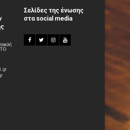
Σελίδες της ένωσης
ν
στα social media
ης
τακλή
ΝΤΟ
.gr
gr