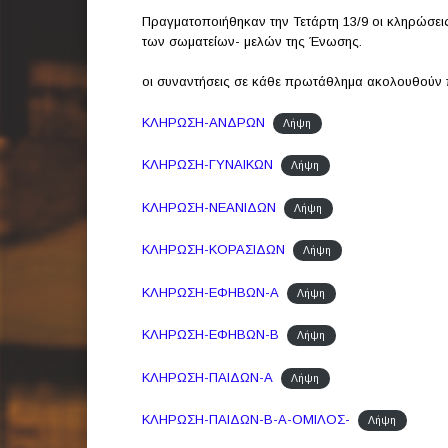
Πραγματοποιήθηκαν την Τετάρτη 13/9 οι κληρώσε
των σωματείων- μελών της Ένωσης.
οι συναντήσεις σε κάθε πρωτάθλημα ακολουθούν
ΚΛΗΡΩΣΗ-ΑΝΔΡΩΝ
Λήψη
ΚΛΗΡΩΣΗ-ΓΥΝΑΙΚΩΝ
Λήψη
ΚΛΗΡΩΣΗ-ΝΕΑΝΙΔΩΝ
Λήψη
ΚΛΗΡΩΣΗ-ΚΟΡΑΣΙΔΩΝ
Λήψη
ΚΛΗΡΩΣΗ-ΕΦΗΒΩΝ-Α
Λήψη
ΚΛΗΡΩΣΗ-ΕΦΗΒΩΝ-Β
Λήψη
ΚΛΗΡΩΣΗ-ΠΑΙΔΩΝ-Α
Λήψη
ΚΛΗΡΩΣΗ-ΠΑΙΔΩΝ-Β-Α-ΟΜΙΛΟΣ-
Λήψη