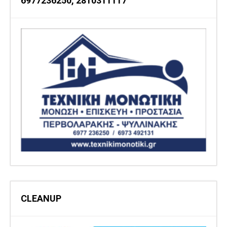
6977236250, 2810311117
CLEANUP