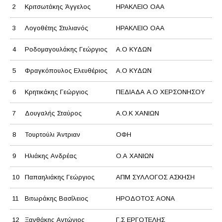
2
Κριτσωτάκης Άγγελος
ΗΡΑΚΛΕΙΟ ΟΑΑ
3
Λογοθέτης Στυλιανός
ΗΡΑΚΛΕΙΟ ΟΑΑ
4
Ροδομαγουλάκης Γεώργιος
Α.Ο ΚΥΔΩΝ
5
Φραγκόπουλος Ελευθέριος
Α.Ο ΚΥΔΩΝ
6
Κρητικάκης Γεώργιος
ΠΕΔΙΑΔΑ Α.Ο ΧΕΡΣΟΝΗΣΟΥ
7
Δουγαλής Σταύρος
Α.Ο.Κ ΧΑΝΙΩΝ
8
Τουρτούλι Άντριαν
ΟΦΗ
9
Ηλιάκης Ανδρέας
Ο.Α ΧΑΝΙΩΝ
10
Παπαηλιάκης Γεώργιος
ΑΠΜ ΣΥΛΛΟΓΟΣ ΑΣΚΗΣΗ
11
Βιτωράκης Βασίλειος
ΗΡΟΔΟΤΟΣ ΑΟΝΑ
12
Ξανθάκης Αντώνιος
Γ.Σ ΕΡΓΟΤΕΛΗΣ