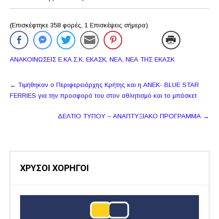
(Επισκέφτηκε 358 φορές, 1 Επισκέψεις σήμερα)
ΑΝΑΚΟΙΝΩΣΕΙΣ Ε.ΚΑ.Σ.Κ
,
ΕΚΑΣΚ
,
ΝΕΑ
,
ΝΕΑ ΤΗΣ ΕΚΑΣΚ
Πλοήγηση
←
Τιμήθηκαν ο Περιφερειάρχης Κρήτης και η ΑΝΕΚ- BLUE STAR
δημοσιεύσεων
FERRIES για την προσφορά του στον αθλητισμό και το μπάσκετ
ΔΕΛΤΙΟ ΤΥΠΟΥ – ΑΝΑΠΤΥΞΙΑΚΟ ΠΡΟΓΡΑΜΜΑ
→
ΧΡΥΣΟΙ ΧΟΡΗΓΟΙ