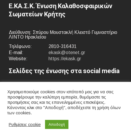
Ε.ΚΑ.Σ.Κ. Ένωση Καλαθοσφαιρικών
Σωματείων Κρήτης
Διεύθυνση: Σπύρου Μουστακλή Κλειστό Γυμναστήριο
ΛΙΝΤΟ Ηρακλείου
Τηλέφωνο:
2810-316431
E-mail:
ekask@otenet.gr
Website:
https://ekask.gr
Σελίδες της ένωσης στα social media
Χρησιμοποιούμε cookies στον ιστότοπό μας για να σας
προσφέρουμε την καλύτερη εμπειρία, θυμόμαστε τις
προτιμήσεις σας και τις επανειλημμένες επισκέψεις.
Κάνοντας κλικ στο "Αποδοχή", αποδέχεστε τη χρήση όλων
των cookies.
Ρυθμίσεις cookie
Αποδοχή
© 2021 ekask.gr All Rights Reserved