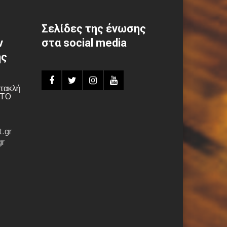
Σελίδες της ένωσης
ν
στα social media
ης
τακλή
ΝΤΟ
.gr
gr