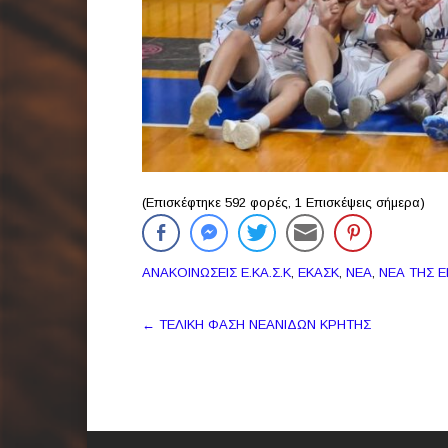
(Επισκέφτηκε 592 φορές, 1 Επισκέψεις σήμερα)
ΑΝΑΚΟΙΝΩΣΕΙΣ Ε.ΚΑ.Σ.Κ
,
ΕΚΑΣΚ
,
ΝΕΑ
,
ΝΕΑ ΤΗΣ 
Πλοήγηση
←
ΤΕΛΙΚΗ ΦΑΣΗ ΝΕΑΝΙΔΩΝ ΚΡΗΤΗΣ
δημοσιεύσεων