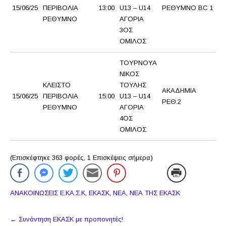
15/06/25
ΠΕΡΙΒΟΛΙΑ
13:00
U13 – U14
ΡΕΘΥΜΝΟ BC 1
Ο
ΡΕΘΥΜΝΟ
ΑΓΟΡΙΑ
3ΟΣ
ΟΜΙΛΟΣ
ΤΟΥΡΝΟΥΑ
ΝΙΚΟΣ
ΚΛΕΙΣΤΟ
ΤΟΥΛΗΣ
ΑΚΑΔΗΜΙΑ
Τ
15/06/25
ΠΕΡΙΒΟΛΙΑ
15:00
U13 – U14
ΡΕΘ.2
Α
ΡΕΘΥΜΝΟ
ΑΓΟΡΙΑ
4ΟΣ
ΟΜΙΛΟΣ
(Επισκέφτηκε 363 φορές, 1 Επισκέψεις σήμερα)
ΑΝΑΚΟΙΝΩΣΕΙΣ Ε.ΚΑ.Σ.Κ
,
ΕΚΑΣΚ
,
ΝΕΑ
,
ΝΕΑ ΤΗΣ ΕΚΑΣΚ
Πλοήγηση
←
Συνάντηση ΕΚΑΣΚ με προπονητές!