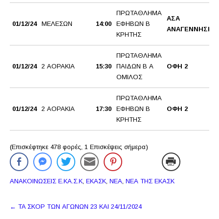
ΠΡΩΤΑΘΛΗΜΑ
ΑΣΑ
01/12/24
ΜΕΛΕΣΩΝ
14:00
ΕΦΗΒΩΝ Β
ΑΝΑΓΕΝΝΗΣΗ
ΚΡΗΤΗΣ
ΠΡΩΤΑΘΛΗΜΑ
01/12/24
2 ΑΟΡΑΚΙΑ
15:30
ΠΑΙΔΩΝ Β Α
ΟΦΗ 2
ΟΜΙΛΟΣ
ΠΡΩΤΑΘΛΗΜΑ
01/12/24
2 ΑΟΡΑΚΙΑ
17:30
ΕΦΗΒΩΝ Β
ΟΦΗ 2
ΚΡΗΤΗΣ
(Επισκέφτηκε 478 φορές, 1 Επισκέψεις σήμερα)
ΑΝΑΚΟΙΝΩΣΕΙΣ Ε.ΚΑ.Σ.Κ
,
ΕΚΑΣΚ
,
ΝΕΑ
,
ΝΕΑ ΤΗΣ ΕΚΑΣΚ
Πλοήγηση
←
TA ΣΚΟΡ ΤΩΝ ΑΓΩΝΩΝ 23 ΚΑΙ 24/11/2024
δημοσιεύσεων