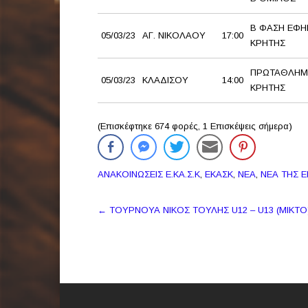
Β ΦΑΣΗ ΕΦΗ
05/03/23
ΑΓ. ΝΙΚΟΛΑΟΥ
17:00
ΚΡΗΤΗΣ
ΠΡΩΤΑΘΛΗΜ
05/03/23
ΚΛΑΔΙΣΟΥ
14:00
ΚΡΗΤΗΣ
(Επισκέφτηκε 674 φορές, 1 Επισκέψεις σήμερα)
ΑΝΑΚΟΙΝΩΣΕΙΣ Ε.ΚΑ.Σ.Κ
,
ΕΚΑΣΚ
,
ΝΕΑ
,
ΝΕΑ ΤΗΣ 
Πλοήγηση
←
ΤΟΥΡΝΟΥΑ ΝΙΚΟΣ ΤΟΥΛΗΣ U12 – U13 (MIKTO
δημοσιεύσεων