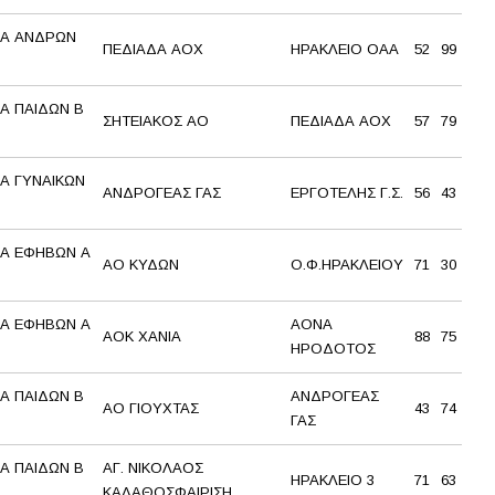
Α ΑΝΔΡΩΝ
ΠΕΔΙΑΔΑ ΑΟΧ
ΗΡΑΚΛΕΙΟ ΟΑΑ
52
99
Α ΠΑΙΔΩΝ Β
ΣΗΤΕΙΑΚΟΣ ΑΟ
ΠΕΔΙΑΔΑ ΑΟΧ
57
79
Α ΓΥΝΑΙΚΩΝ
ΑΝΔΡΟΓΕΑΣ ΓΑΣ
ΕΡΓΟΤΕΛΗΣ Γ.Σ.
56
43
Α ΕΦΗΒΩΝ Α
ΑΟ ΚΥΔΩΝ
Ο.Φ.ΗΡΑΚΛΕΙΟΥ
71
30
Α ΕΦΗΒΩΝ Α
ΑΟΝΑ
AOK XANΙΑ
88
75
ΗΡΟΔΟΤΟΣ
Α ΠΑΙΔΩΝ Β
ΑΝΔΡΟΓΕΑΣ
ΑΟ ΓΙΟΥΧΤΑΣ
43
74
ΓΑΣ
Α ΠΑΙΔΩΝ Β
ΑΓ. ΝΙΚΟΛΑΟΣ
ΗΡΑΚΛΕΙΟ 3
71
63
ΚΑΛΑΘΟΣΦΑΙΡΙΣΗ