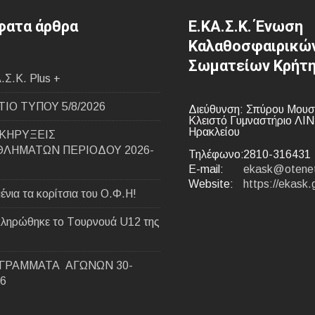
ατα άρθρα
Ε.ΚΑ.Σ.Κ. Ένωση
Καλαθοσφαιρικώ
Σωματείων Κρήτ
.Σ.Κ. Plus +
ΙΟ ΤΥΠΟΥ 5/8/2026
Διεύθυνση: Σπύρου Μουσ
Κλειστό Γυμναστήριο ΛΙ
Ηρακλείου
ΚΗΡΥΞΕΙΣ
ΛΗΜΑΤΩΝ ΠΕΡΙΟΔΟΥ 2026-
Τηλέφωνο:
2810-316431
E-mail:
ekask@otenet
Website:
https://ekask.
ένια τα κορίτσια του Ο.Φ.Η!
ληρώθηκε το Tουρνουά U12 της
ΓΡΑΜΜΑΤΑ ΑΓΩΝΩΝ 30-
26