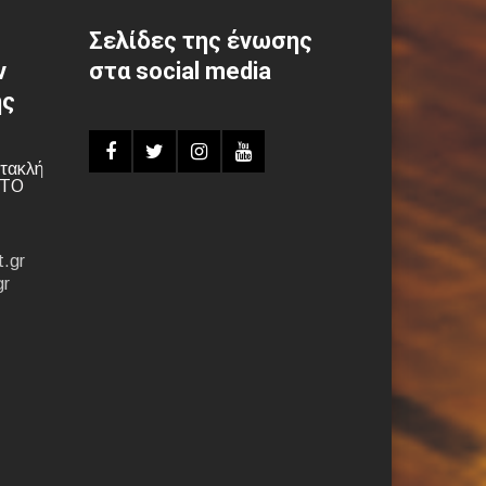
Σελίδες της ένωσης
ν
στα social media
ης
τακλή
ΝΤΟ
.gr
gr