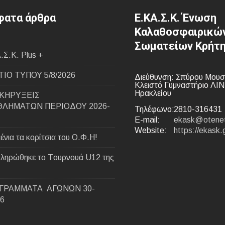
ατα άρθρα
Ε.ΚΑ.Σ.Κ. Ένωση
Καλαθοσφαιρικώ
Σωματείων Κρήτ
.Σ.Κ. Plus +
ΙΟ ΤΥΠΟΥ 5/8/2026
Διεύθυνση: Σπύρου Μουσ
Κλειστό Γυμναστήριο ΛΙ
Ηρακλείου
ΚΗΡΥΞΕΙΣ
ΛΗΜΑΤΩΝ ΠΕΡΙΟΔΟΥ 2026-
Τηλέφωνο:
2810-316431
E-mail:
ekask@otenet
Website:
https://ekask.
ένια τα κορίτσια του Ο.Φ.Η!
ληρώθηκε το Tουρνουά U12 της
ΓΡΑΜΜΑΤΑ ΑΓΩΝΩΝ 30-
26