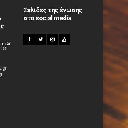
Σελίδες της ένωσης
ν
στα social media
ης
τακλή
ΝΤΟ
.gr
gr