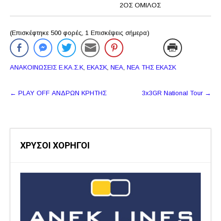
2ΟΣ ΟΜΙΛΟΣ
(Επισκέφτηκε 500 φορές, 1 Επισκέψεις σήμερα)
ΑΝΑΚΟΙΝΩΣΕΙΣ Ε.ΚΑ.Σ.Κ
,
ΕΚΑΣΚ
,
ΝΕΑ
,
ΝΕΑ ΤΗΣ ΕΚΑΣΚ
Πλοήγηση
←
PLAY OFF ΑΝΔΡΩΝ ΚΡΗΤΗΣ
3x3GR National Tour
→
δημοσιεύσεων
ΧΡΥΣΟΙ ΧΟΡΗΓΟΙ