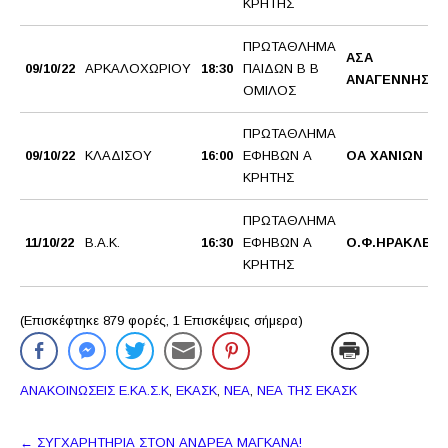
ΚΡΗΤΗΣ
ΠΡΩΤΑΘΛΗΜΑ
ΑΣΑ
09/10/22
ΑΡΚΑΛΟΧΩΡΙΟΥ
18:30
ΠΑΙΔΩΝ Β Β
ΑΝΑΓΕΝΝΗΣΗ
ΟΜΙΛΟΣ
ΠΡΩΤΑΘΛΗΜΑ
09/10/22
ΚΛΑΔΙΣΟΥ
16:00
ΕΦΗΒΩΝ Α
ΟΑ ΧΑΝΙΩΝ
ΚΡΗΤΗΣ
ΠΡΩΤΑΘΛΗΜΑ
11/10/22
Β.Α.Κ.
16:30
ΕΦΗΒΩΝ Α
Ο.Φ.ΗΡΑΚΛΕΙΟ
ΚΡΗΤΗΣ
(Επισκέφτηκε 879 φορές, 1 Επισκέψεις σήμερα)
ΑΝΑΚΟΙΝΩΣΕΙΣ Ε.ΚΑ.Σ.Κ
,
ΕΚΑΣΚ
,
ΝΕΑ
,
ΝΕΑ ΤΗΣ ΕΚΑΣΚ
Πλοήγηση
←
ΣΥΓΧΑΡΗΤΗΡΙΑ ΣΤΟΝ ΑΝΔΡΕΑ ΜΑΓΚΑΝΑ!