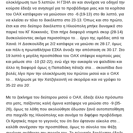
ολοκλήρωση των 5 λεπτών. Η ΓΣΗΛ αν και συνέχισε να οδηγεί την
κούρσα έδειξε να ανησυχεί για το προβάδισμα μιας και τα κορίτσια
του ΟΑΧ κατάφεραν να μειώσουν στο -6 (19-13) στο 8ο λεπτό, για
να κλείσει εν τέλει το δεκάλεπτο στο 23-13. Όπως και στο πρώτο,
έτσι και στο δεύτερο δεκάλεπτο η Ηλιούπολη μπήκε δυναμικά στο
παρκέ του ΚΓ Κοκκινιάς. Έτσι πήρε διαφορά νταμπλ σκορ (28-14)
δυσκολεύοντας ακόμα περισσότερο το… έργο της ομάδας από τα
Χανιά. Η Δασκουλίδη με 2/2 κατάφερε να μειώσει σε 28-17, όμως
και πάλι η πρωταθλήτρια ΕΣΚΑ άνοιξε την απόσταση σε 30-17. Στο
19 λεπτό η μεγάλη προσπάθεια του ΟΑΧ επέφερε καρπούς μιας
και μείωσε στο -10 (32-22), ενώ είχε την ευκαιρία να ψαλιδίσει και
άλλο τη διαφορά όμως η Παπαδάκη πέταξε στα… σκουπίδια δυο
βολές λίγο πριν την ολοκλήρωση του πρώτου μισού και ο ΟΑΧ
το… πλήρωσε με την Χατζηλεοντή να σκοράρει και να γράφει το
35-22 στο 20’.
Με το ξεκίνημα του δεύτερου μισού ο ΟΑΧ, έδειξε άλλο πρόσωπο
στο ματς, παίζοντας καλή άμυνα κατάφερε να μειώσει στο -9 (35-
26), όμως τα λάθη που ακολούθησε έδωσαν ξανά αυτοπεποίθηση
στο παιχνίδι της Ηλιούπολης και συνάμα το διψήφιο προβάδισμα.
Οι Κρητικές παρα το γεγονός του ότι δεν έφταναν εύκολα στο…
καλάθι συνέχισαν την προσπάθεια, όμως το σύνολο του Φέξη
συνέχισε ακάθεκτο την πορεία του. Το τελευταίο δεκάλεπτο έδειξε