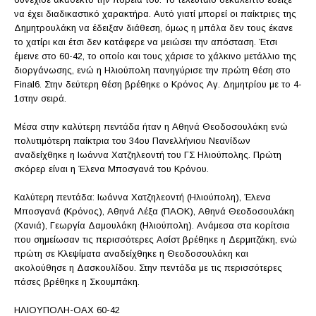
να έχει διαδικαστικό χαρακτήρα. Αυτό γιατί μπορεί οι παίκτριες της
Δημητρουλάκη να έδειξαν διάθεση, όμως η μπάλα δεν τους έκανε
το χατίρι και έτσι δεν κατάφερε να μειώσει την απόσταση. Έτσι
έμεινε στο 60-42, το οποίο και τους χάρισε το χάλκινο μετάλλιο της
διοργάνωσης, ενώ η Ηλιούπολη πανηγύρισε την πρώτη θέση στο
Final6. Στην δεύτερη θέση βρέθηκε ο Κρόνος Αγ. Δημητρίου με το 4-
1στην σειρά.
Μέσα στην καλύτερη πεντάδα ήταν η Αθηνά Θεοδοσουλάκη ενώ
πολυτιμότερη παίκτρια του 34ου Πανελλήνιου Νεανίδων
αναδείχθηκε η Ιωάννα Χατζηλεοντή του ΓΣ Ηλιούπολης. Πρώτη
σκόρερ είναι η Έλενα Μποσγανά του Κρόνου.
Καλύτερη πεντάδα: Ιωάννα Χατζηλεοντή (Ηλιούπολη), Έλενα
Μποσγανά (Κρόνος), Αθηνά Λέξα (ΠΑΟΚ), Αθηνά Θεοδοσουλάκη
(Χανιά), Γεωργία Δαμουλάκη (Ηλιούπολη). Ανάμεσα στα κορίτσια
που σημείωσαν τις περισσότερες Ασίστ βρέθηκε η Δερμιτζάκη, ενώ
πρώτη σε Κλεψίματα αναδείχθηκε η Θεοδοσουλάκη και
ακολούθησε η Δασκουλίδου. Στην πεντάδα με τις περισσότερες
πάσες βρέθηκε η Σκουμπάκη.
ΗΛΙΟΥΠΟΛΗ-ΟΑΧ 60-42