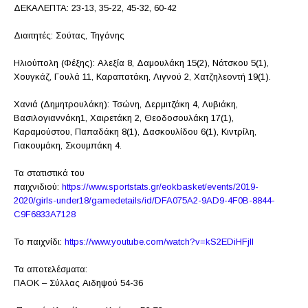
ΔΕΚΑΛΕΠΤΑ: 23-13, 35-22, 45-32, 60-42
Διαιτητές: Σούτας, Τηγάνης
Ηλιούπολη (Φέξης): Αλεξία 8, Δαμουλάκη 15(2), Νάτσκου 5(1),
Χουγκάζ, Γουλά 11, Καραπατάκη, Λιγνού 2, Χατζηλεοντή 19(1).
Χανιά (Δημητρουλάκη): Τσώνη, Δερμιτζάκη 4, Λυβιάκη,
Βασιλογιαννάκη1, Χαιρετάκη 2, Θεοδοσουλάκη 17(1),
Καραμούστου, Παπαδάκη 8(1), Δασκουλίδου 6(1), Κιντρίλη,
Γιακουμάκη, Σκουμπάκη 4.
Τα στατιστικά του
παιχνιδιού:
https://www.sportstats.gr/eokbasket/events/2019-
2020/girls-under18/gamedetails/id/DFA075A2-9AD9-4F0B-8844-
C9F6833A7128
Το παιχνίδι:
https://www.youtube.com/watch?v=kS2EDiHFjlI
Τα αποτελέσματα:
ΠΑΟΚ – Σύλλας Αιδηψού 54-36