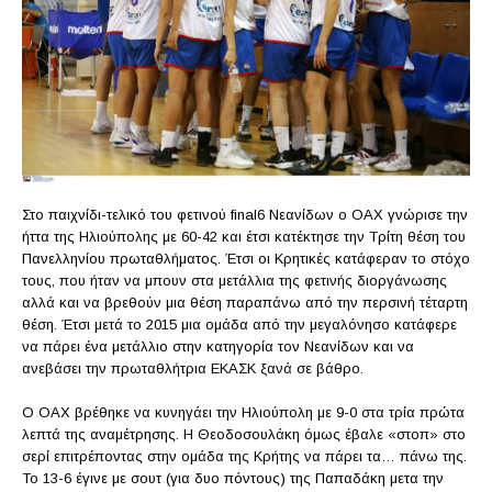
Στο παιχνίδι-τελικό του φετινού final6 Νεανίδων ο ΟΑΧ γνώρισε την
ήττα της Ηλιούπολης με 60-42 και έτσι κατέκτησε την Τρίτη θέση του
Πανελληνίου πρωταθλήματος. Έτσι οι Κρητικές κατάφεραν το στόχο
τους, που ήταν να μπουν στα μετάλλια της φετινής διοργάνωσης
αλλά και να βρεθούν μια θέση παραπάνω από την περσινή τέταρτη
θέση. Έτσι μετά το 2015 μια ομάδα από την μεγαλόνησο κατάφερε
να πάρει ένα μετάλλιο στην κατηγορία τον Νεανίδων και να
ανεβάσει την πρωταθλήτρια ΕΚΑΣΚ ξανά σε βάθρο.
Ο ΟΑΧ βρέθηκε να κυνηγάει την Ηλιούπολη με 9-0 στα τρία πρώτα
λεπτά της αναμέτρησης. Η Θεοδοσουλάκη όμως έβαλε «στοπ» στο
σερί επιτρέποντας στην ομάδα της Κρήτης να πάρει τα… πάνω της.
Το 13-6 έγινε με σουτ (για δυο πόντους) της Παπαδάκη μετα την