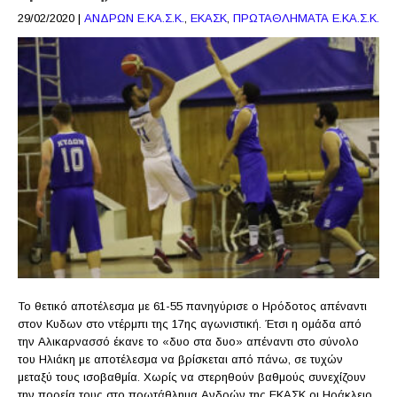
29/02/2020
|
ΑΝΔΡΩΝ Ε.ΚΑ.Σ.Κ.
,
ΕΚΑΣΚ
,
ΠΡΩΤΑΘΛΗΜΑΤΑ Ε.ΚΑ.Σ.Κ.
Το θετικό αποτέλεσμα με 61-55 πανηγύρισε ο Ηρόδοτος απέναντι
στον Κυδων στο ντέρμπι της 17ης αγωνιστική. Έτσι η ομάδα από
την Αλικαρνασσό έκανε το «δυο στα δυο» απέναντι στο σύνολο
του Ηλιάκη με αποτέλεσμα να βρίσκεται από πάνω, σε τυχών
μεταξύ τους ισοβαθμία. Χωρίς να στερηθούν βαθμούς συνεχίζουν
την πορεία τους στο πρωτάθλημα Ανδρών της ΕΚΑΣΚ οι Ηράκλειο