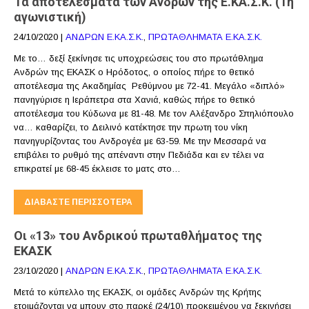
Τα αποτελέσματα των Ανδρών της Ε.ΚΑ.Σ.Κ. (1η
αγωνιστική)
24/10/2020
|
ΑΝΔΡΩΝ Ε.ΚΑ.Σ.Κ.
,
ΠΡΩΤΑΘΛΗΜΑΤΑ Ε.ΚΑ.Σ.Κ.
Με το… δεξί ξεκίνησε τις υποχρεώσεις του στο πρωτάθλημα
Ανδρών της ΕΚΑΣΚ ο Ηρόδοτος, ο οποίος πήρε το θετικό
αποτέλεσμα της Ακαδημίας Ρεθύμνου με 72-41. Μεγάλο «διπλό»
πανηγύρισε η Ιεράπετρα στα Χανιά, καθώς πήρε το θετικό
αποτέλεσμα του Κύδωνα με 81-48. Με τον Αλέξανδρο Σπηλιόπουλο
να… καθαρίζει, το Δειλινό κατέκτησε την πρωτη του νίκη
πανηγυρίζοντας του Ανδρογέα με 63-59. Με την Μεσσαρά να
επιβάλει το ρυθμό της απέναντι στην Πεδιάδα και εν τέλει να
επικρατεί με 68-45 έκλεισε το ματς στο…
ΔΙΑΒΆΣΤΕ ΠΕΡΙΣΣΌΤΕΡΑ
Οι «13» του Ανδρικού πρωταθλήματος της
ΕΚΑΣΚ
23/10/2020
|
ΑΝΔΡΩΝ Ε.ΚΑ.Σ.Κ.
,
ΠΡΩΤΑΘΛΗΜΑΤΑ Ε.ΚΑ.Σ.Κ.
Μετά το κύπελλο της ΕΚΑΣΚ, οι ομάδες Ανδρών της Κρήτης
ετοιμάζονται να μπουν στο παρκέ (24/10) προκειμένου να ξεκινήσει