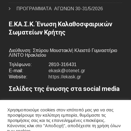
ΠΡΟΓΡΑΜΜΑΤΑ ΑΓΩΝΩΝ 30-31/5/2026
Ε.ΚΑ.Σ.Κ. Ένωση Καλαθοσφαιρικών
Σωματείων Κρήτης
Διεύθυνση: Σπύρου Μουστακλή Κλειστό Γυμναστήριο
ΛΙΝΤΟ Ηρακλείου
Τηλέφωνο:
2810-316431
E-mail:
ekask@otenet.gr
Website:
https://ekask.gr
Σελίδες της ένωσης στα social media
Χρησιμοποιούμε cookies στον ιστότοπό μας για να σας
προσφέρουμε την καλύτερη εμπειρία, θυμόμαστε τις
προτιμήσεις σας και τις επανειλημμένες επισκέψεις.
Κάνοντας κλικ στο "Αποδοχή", αποδέχεστε τη χρήση όλων