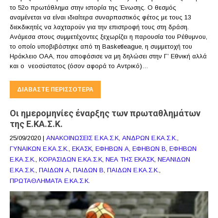
το 52ο πρωτάθλημα στην ιστορία της Ένωσης. Ο θεσμός
αναμένεται να είναι ιδιαίτερα συναρπαστικός φέτος με τους 13
διεκδικητές να λαχταρούν για την επιστροφή τους στη δράση.
Ανάμεσα στους συμμετέχοντες ξεχωρίζει η παρουσία του Ρέθυμνου,
το οποίο υποβιβάστηκε από τη Basketleague, η συμμετοχή του
Ηράκλειο ΟΑΑ, που αποφάσισε να μη δηλώσει στην Γ’ Εθνική αλλά
και ο νεοσύστατος (όσον αφορά το Αντρικό)…
ΔΙΑΒΆΣΤΕ ΠΕΡΙΣΣΌΤΕΡΑ
Οι ημερομηνίες έναρξης των πρωταθλημάτων
της Ε.ΚΑ.Σ.Κ.
25/09/2020
|
ΑΝΑΚΟΙΝΩΣΕΙΣ Ε.ΚΑ.Σ.Κ
,
ΑΝΔΡΩΝ Ε.ΚΑ.Σ.Κ.
,
ΓΥΝΑΙΚΩΝ Ε.ΚΑ.Σ.Κ.
,
ΕΚΑΣΚ
,
ΕΦΗΒΩΝ Α
,
ΕΦΗΒΩΝ Β
,
ΕΦΗΒΩΝ
Ε.ΚΑ.Σ.Κ.
,
ΚΟΡΑΣΙΔΩΝ Ε.ΚΑ.Σ.Κ
,
ΝΕΑ ΤΗΣ ΕΚΑΣΚ
,
ΝΕΑΝΙΔΩΝ
Ε.ΚΑ.Σ.Κ.
,
ΠΑΙΔΩΝ Α
,
ΠΑΙΔΩΝ Β
,
ΠΑΙΔΩΝ Ε.ΚΑ.Σ.Κ.
,
ΠΡΩΤΑΘΛΗΜΑΤΑ Ε.ΚΑ.Σ.Κ.