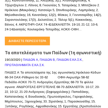
3(1), Κωνσταντινίδης 11, Αλεξάκης 3(1), Απανωμεριτάκης 4,
Τζώρτζογλου 2, Λίτινας 8, Γκιουλέας 5, Ταταράκης 3, Μπιτζέκου 2.
Ηράκλειο (Μακράκης): Κατσούρι 5, Σπινθουράκης, Λαμπράκης 2,
Μηλαθιανάκης 16, Κανατάκης 12(2), Φίσκας 3, Γεννιτσαρίδης 14(2),
Σαραντουλάκης 17(3), Δελατόλας 2, Τέιλορ 5(1), Κοκκινάκης,
Βένιος 4. ΑΚΡΩΤΗΡΙ-ΟΑΧ 74-42ΔΕΚΑΛΕΠΤΑ: 19-10, 21-12, 10-6,
24-14Διαιτητές: Κουλιεράκη-Τεπερίδης ΑΟΚΧ-ΟΦΗ…
ΔΙΑΒΆΣΤΕ ΠΕΡΙΣΣΌΤΕΡΑ
Τα αποτελέσματα των Παίδων (1η αγωνιστική)
19/10/2020
|
ΠΑΙΔΩΝ Α
,
ΠΑΙΔΩΝ Β
,
ΠΑΙΔΩΝ Ε.ΚΑ.Σ.Κ.
,
ΠΡΩΤΑΘΛΗΜΑΤΑ Ε.ΚΑ.Σ.Κ.
ΠΑΙΔΕΣ Α Τα αποτελέσματα της 1ης αγωνιστικής:Ηράκλειο-Κύδων
66-34 ΟΑΧ-Ρέθυμνο bc 33-62 ΟΦΗ-Ακρωτήρι 58-62
Πεδιάδα-ΑΟΚΧ 70-71 Ανδρογέας-Εργοτέλης 68-70 Τα φύλλα
αγωνα: ΑΝΔΡΟΓΕΑΣ-ΕΡΓΟΤΕΛΗΣ 68-70 ΔΕΚΑΛΕΠΤΑ: 10-17, 20-
22, 10-12, 21-20 Ανδρογεας (Σηφομιχελάκης): Παπαδάκης,
Καπετανάκης 4, Βουιδασκής, Πρωτοσύγκελος, Γαρεφαλάκης,
Μιχόπουλος, Ξηρουχάκης 33, Στρατάκης 1, Παρασκευαϊδης 15,
Ξυπάκης, Ρογδάκης, Αφραθιανάκης 15. Εργοτέλης (Χριστοδούλου