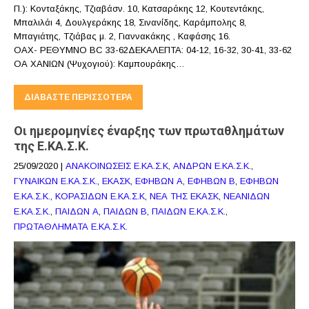
Π.): Κονταξάκης, Τζιαβάσν. 10, Κατσαράκης 12, Κουτεντάκης,
Μπαλιλάι 4, Δουλγεράκης 18, Σινανίδης, Καράμπολης 8,
Μπαγιάτης, Τζιάβας μ. 2, Γιαννακάκης , Καφάσης 16.
ΟΑΧ- ΡΕΘΥΜΝΟ BC 33-62ΔΕΚΑΛΕΠΤΑ: 04-12, 16-32, 30-41, 33-62
ΟΑ ΧΑΝΙΩΝ (Ψυχογιού): Καμπουράκης…
ΔΙΑΒΆΣΤΕ ΠΕΡΙΣΣΌΤΕΡΑ
Οι ημερομηνίες έναρξης των πρωταθλημάτων
της Ε.ΚΑ.Σ.Κ.
25/09/2020
|
ΑΝΑΚΟΙΝΩΣΕΙΣ Ε.ΚΑ.Σ.Κ
,
ΑΝΔΡΩΝ Ε.ΚΑ.Σ.Κ.
,
ΓΥΝΑΙΚΩΝ Ε.ΚΑ.Σ.Κ.
,
ΕΚΑΣΚ
,
ΕΦΗΒΩΝ Α
,
ΕΦΗΒΩΝ Β
,
ΕΦΗΒΩΝ
Ε.ΚΑ.Σ.Κ.
,
ΚΟΡΑΣΙΔΩΝ Ε.ΚΑ.Σ.Κ
,
ΝΕΑ ΤΗΣ ΕΚΑΣΚ
,
ΝΕΑΝΙΔΩΝ
Ε.ΚΑ.Σ.Κ.
,
ΠΑΙΔΩΝ Α
,
ΠΑΙΔΩΝ Β
,
ΠΑΙΔΩΝ Ε.ΚΑ.Σ.Κ.
,
ΠΡΩΤΑΘΛΗΜΑΤΑ Ε.ΚΑ.Σ.Κ.