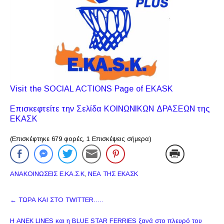
Visit the SOCIAL ACTIONS Page of EKASK
Επισκεφτείτε την Σελίδα KΟΙΝΩΝΙΚΩΝ ΔΡΑΣΕΩΝ της
ΕΚΑΣΚ
(Επισκέφτηκε 679 φορές, 1 Επισκέψεις σήμερα)
ΑΝΑΚΟΙΝΩΣΕΙΣ Ε.ΚΑ.Σ.Κ
,
ΝΕΑ ΤΗΣ ΕΚΑΣΚ
Πλοήγηση
←
ΤΩΡΑ ΚΑΙ ΣΤΟ TWITTER…..
δημοσιεύσεων
Η ANEK LINES και η BLUE STAR FERRIES ξανά στο πλευρό του