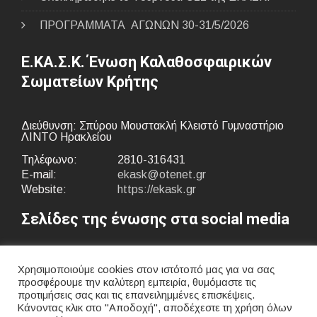
ΠΡΟΓΡΑΜΜΑΤΑ ΑΓΩΝΩΝ 30-31/5/2026
Ε.ΚΑ.Σ.Κ. Ένωση Καλαθοσφαιρικών
Σωματείων Κρήτης
Διεύθυνση: Σπύρου Μουστακλή Κλειστό Γυμναστήριο
ΛΙΝΤΟ Ηρακλείου
Τηλέφωνο:
2810-316431
E-mail:
ekask@otenet.gr
Website:
https://ekask.gr
Σελίδες της ένωσης στα social media
Χρησιμοποιούμε cookies στον ιστότοπό μας για να σας
προσφέρουμε την καλύτερη εμπειρία, θυμόμαστε τις
προτιμήσεις σας και τις επανειλημμένες επισκέψεις.
Κάνοντας κλικ στο "Αποδοχή", αποδέχεστε τη χρήση όλων