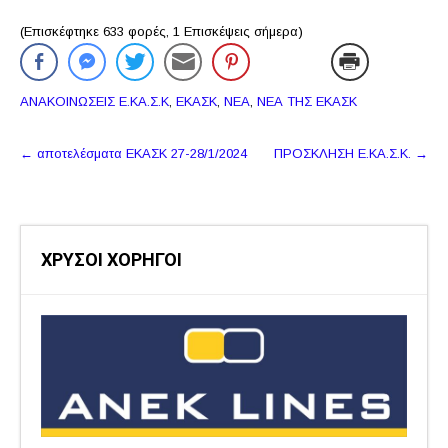
(Επισκέφτηκε 633 φορές, 1 Επισκέψεις σήμερα)
ΑΝΑΚΟΙΝΩΣΕΙΣ Ε.ΚΑ.Σ.Κ
,
ΕΚΑΣΚ
,
ΝΕΑ
,
ΝΕΑ ΤΗΣ ΕΚΑΣΚ
Πλοήγηση
←
αποτελέσματα ΕΚΑΣΚ 27-28/1/2024
ΠΡΟΣΚΛΗΣΗ Ε.ΚΑ.Σ.Κ.
→
δημοσιεύσεων
ΧΡΥΣΟΙ ΧΟΡΗΓΟΙ